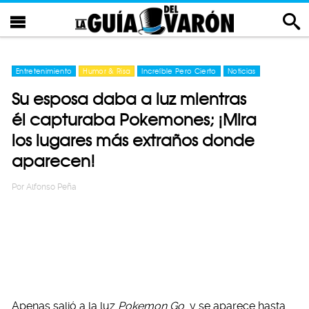
Entretenimiento
Humor & Risa
Increíble Pero Cierto
Noticias
Su esposa daba a luz mientras
él capturaba Pokemones; ¡Mira
los lugares más extraños donde
aparecen!
Por
Alfonso Peña
Apenas salió a la luz
Pokemon Go
y se aparece hasta