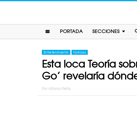
PORTADA
SECCIONES
Entretenimiento
Noticias
Esta loca Teoría so
Go’ revelaría dónd
Por
Alfonso Peña