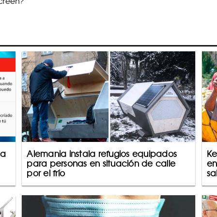
creen?
 a
Alemania instala refugios equipados
Ke
para personas en situación de calle
en
por el frío
sa