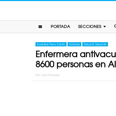
PORTADA
SECCIONES
Increíble Pero Cierto
Noticias
Salud & Deporte
Enfermera antivacu
8600 personas en A
Por
Caro Rosales