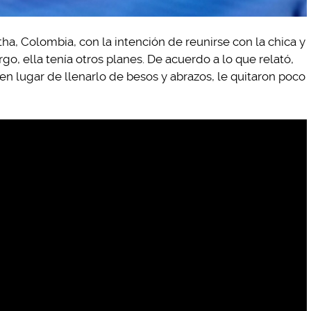
ha, Colombia, con la intención de reunirse con la chica y
o, ella tenía otros planes. De acuerdo a lo que relató,
o en lugar de llenarlo de besos y abrazos, le quitaron poco