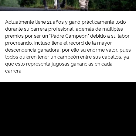
Actualmente tiene 21 años y ganó prácticamente todo
durante su carrera profesional, además de múltiples
premios por ser un “Padre Campeón” debido a su labor
procreando, incluso tiene el récord de la mayor
descendencia ganadora, por ello su enorme valor, pues
todos quieren tener un campeón entre sus caballos, ya
que esto representa jugosas ganancias en cada
carrera.