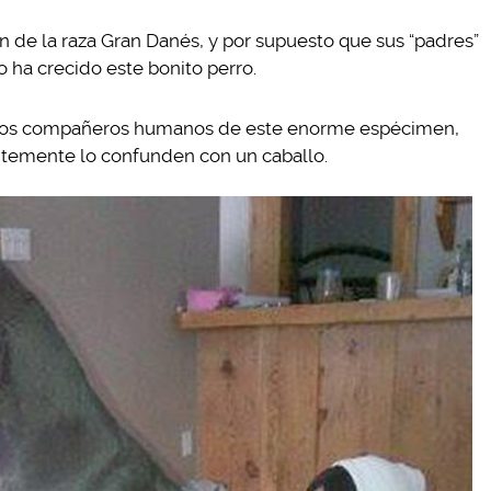
de la raza Gran Danés, y por supuesto que sus “padres”
ha crecido este bonito perro.
n los compañeros humanos de este enorme espécimen,
antemente lo confunden con un caballo.