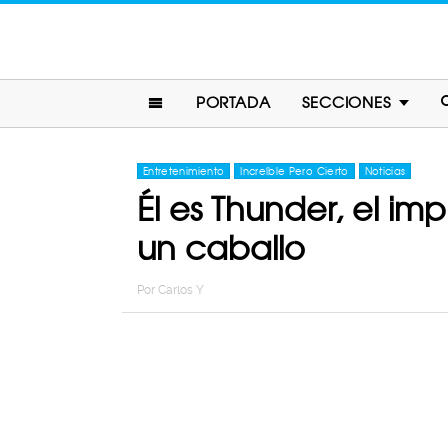
PORTADA
SECCIONES
Entretenimiento
Increíble Pero Cierto
Noticias
Él es Thunder, el i
un caballo
Por
Carlos Y