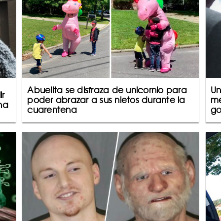
Abuelita se disfraza de unicornio para
Un
ir
poder abrazar a sus nietos durante la
me
na
cuarentena
go