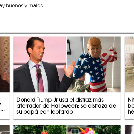
ay buenos y malos.
Donald Trump Jr usa el disfraz más
Ni
s
aterrador de Halloween: se disfraza de
ba
...
su papá con leotardo
hé