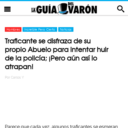
Hombres
Increíble Pero Cierto
Noticias
Traficante se disfraza de su
propio Abuelo para intentar huir
de la policía; ¡Pero aún así lo
atrapan!
Por
Carlos Y
Parece que cada vez, algunos traficantes se esmeran