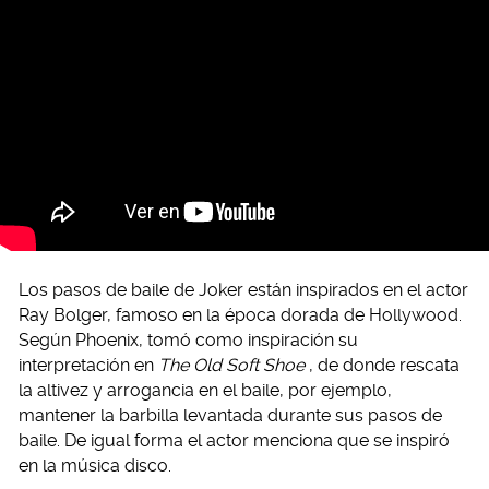
Los pasos de baile de Joker están inspirados en el actor
Ray Bolger, famoso en la época dorada de Hollywood.
Según Phoenix, tomó como inspiración su
interpretación en
The Old Soft Shoe
, de donde rescata
la altivez y arrogancia en el baile, por ejemplo,
mantener la barbilla levantada durante sus pasos de
baile. De igual forma el actor menciona que se inspiró
en la música disco.