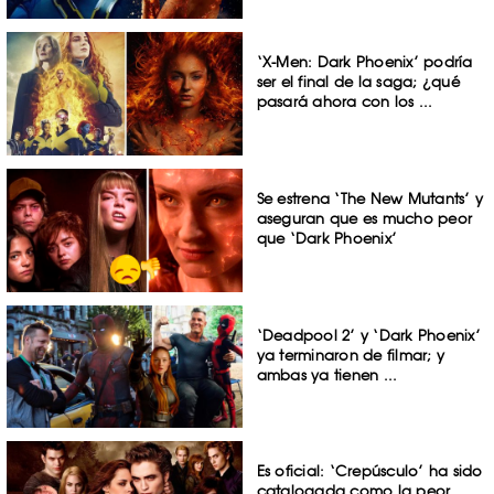
‘X-Men: Dark Phoenix’ podría
ser el final de la saga; ¿qué
pasará ahora con los ...
Se estrena ‘The New Mutants’ y
aseguran que es mucho peor
que ‘Dark Phoenix’
‘Deadpool 2’ y ‘Dark Phoenix’
ya terminaron de filmar; y
ambas ya tienen ...
Es oficial: ‘Crepúsculo’ ha sido
catalogada como la peor