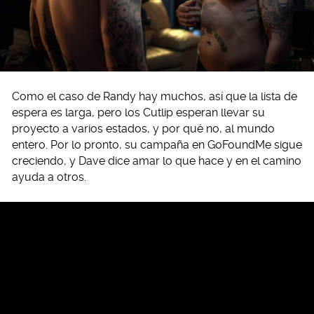
Como el caso de Randy hay muchos, así que la lista de
espera es larga, pero los Cutlip esperan llevar su
proyecto a varios estados, y por qué no, al mundo
entero. Por lo pronto, su campaña en GoFoundMe sigue
creciendo, y Dave dice amar lo que hace y en el camino
ayuda a otros.