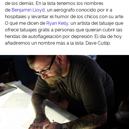
de los demás. En la lista tenemos los nombres
de
Benjamin Lloyd
, un aerógrafo conocido por ir a
hospitales y levantar el humor de los chicos con su arte.
O qué me dicen de
Ryan Kelly
, un artista del tatuaje que
ofrece tatuajes gratis a personas que quieran cubrir las
heridas de autoflagelación por depresión. El día de hoy
añadiremos un nombre más a la lista: Dave Cutlip.