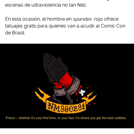
escenas de ultraviolencia no tan feliz.
En esta ocasión, el hombre en
spandex
rojo ofrece
tatuajes gratis para quienes van a acudir al Comic Con
de Brasil.