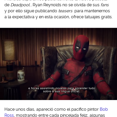
de
Deadpool
, Ryan Reynolds no se olvida de sus
fans
y por ello sigue publicando
teasers
para mantenernos
a la expectativa y en esta ocasión, ofrece tatuajes gratis.
Hace unos días, apareció como el pacífico pintor
Bob
Ross
, mostrando entre cada pincelada feliz, algunas