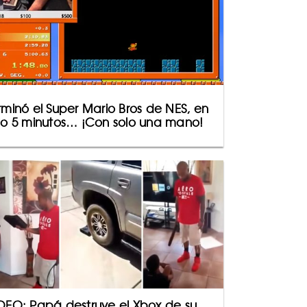
rminó el Super Mario Bros de NES, en
lo 5 minutos… ¡Con solo una mano!
DEO: Papá destruye el Xbox de su