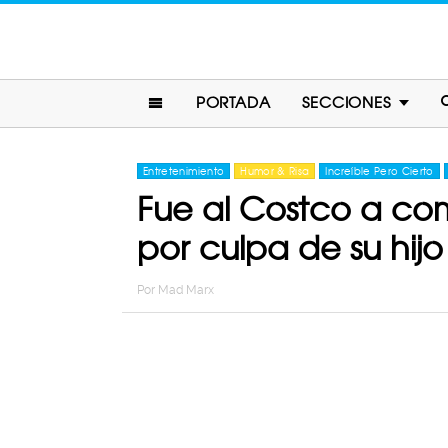
PORTADA
SECCIONES
Entretenimiento
Humor & Risa
Increíble Pero Cierto
Fue al Costco a co
por culpa de su hij
Por
Mad Marx