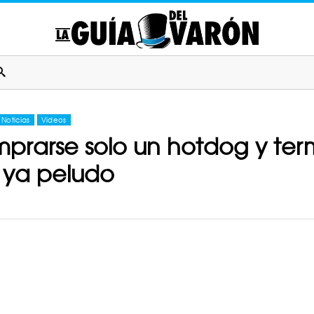
Noticias
Videos
mprarse solo un hotdog y t
o ya peludo