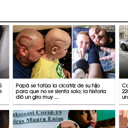
S
Papá se tatúa la cicatriz de su hijo
Co
e
para que no se sienta solo; la historia
22
dió un giro muy ...
un