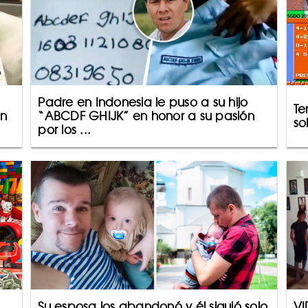
Padre en Indonesia le puso a su hijo
Te
un
“ABCDF GHIJK” en honor a su pasión
so
por los ...
Su esposa los abandonó y él siguió solo
VI