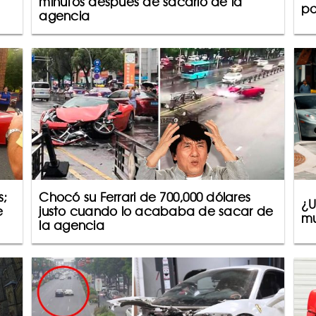
minutos después de sacarlo de la
po
agencia
s;
Chocó su Ferrari de 700,000 dólares
¿U
e
justo cuando lo acababa de sacar de
mu
la agencia