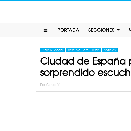
PORTADA
SECCIONES
Estilo & Moda
Increíble Pero Cierto
Noticias
Ciudad de España p
sorprendido escuc
Por
Carlos Y