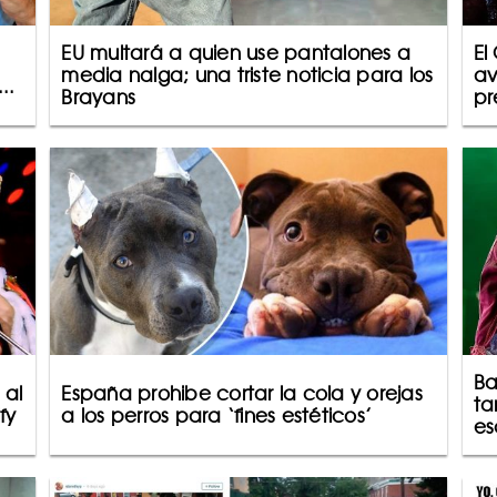
EU multará a quien use pantalones a
El
media nalga; una triste noticia para los
av
..
Brayans
pr
Ba
 al
España prohibe cortar la cola y orejas
ta
fy
a los perros para ‘fines estéticos’
es