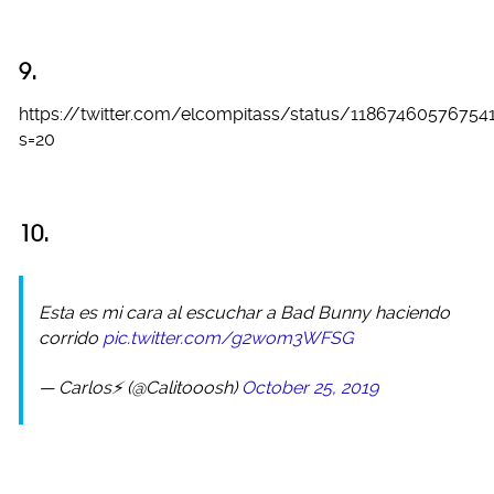
9.
https://twitter.com/elcompitass/status/11867460576754
s=20
10.
Esta es mi cara al escuchar a Bad Bunny haciendo
corrido
pic.twitter.com/g2wom3WFSG
— Carlos⚡ (@Calitooosh)
October 25, 2019