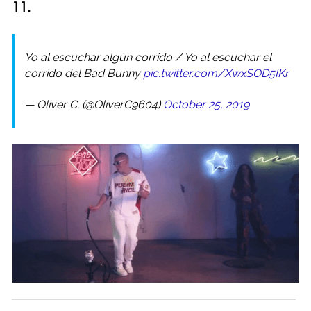
11.
Yo al escuchar algún corrido / Yo al escuchar el
corrido del Bad Bunny
pic.twitter.com/XwxSOD5IKr
— Oliver C. (@OliverC9604)
October 25, 2019