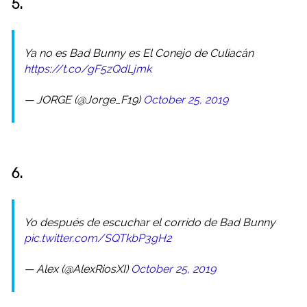
5.
Ya no es Bad Bunny es El Conejo de Culiacán
https://t.co/gF5zQdLjmk
— JORGE (@Jorge_F19)
October 25, 2019
6.
Yo después de escuchar el corrido de Bad Bunny
pic.twitter.com/SQTkbP3gH2
— Alex (@AlexRiosXI)
October 25, 2019