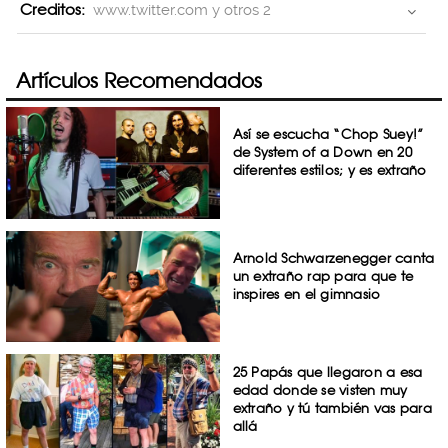
Creditos:
www.twitter.com y otros 2
Artículos Recomendados
Así se escucha “Chop Suey!”
de System of a Down en 20
diferentes estilos; y es extraño
Arnold Schwarzenegger canta
un extraño rap para que te
inspires en el gimnasio
25 Papás que llegaron a esa
edad donde se visten muy
extraño y tú también vas para
allá