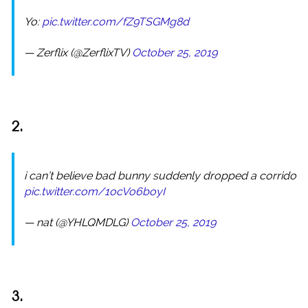
Yo:
pic.twitter.com/fZ9TSGMg8d
— Zerflix (@ZerflixTV)
October 25, 2019
2.
i can’t believe bad bunny suddenly dropped a corrido
pic.twitter.com/1ocVo6boyI
— nat (@YHLQMDLG)
October 25, 2019
3.