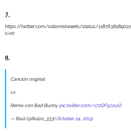
7.
https://twitter.com/odiomistweets/status/118763828902
s=20
8.
Canción original
vs
Remix con Bad Bunny
pic.twitter.com/x72QF5zouQ
— Raúl (@Rulos_333)
October 24, 2019