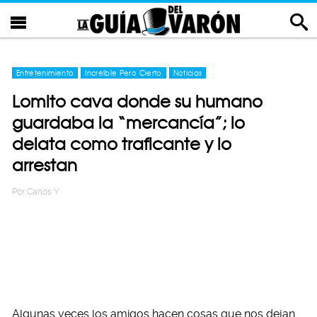
Entretenimiento
Increíble Pero Cierto
Noticias
Lomito cava donde su humano
guardaba la “mercancía”; lo
delata como traficante y lo
arrestan
Por
Carlos Y
Algunas veces los amigos hacen cosas que nos dejan