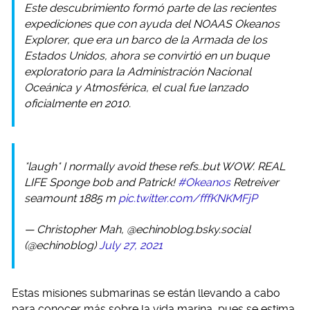
Este descubrimiento formó parte de las recientes
expediciones que con ayuda del NOAAS Okeanos
Explorer, que era un barco de la Armada de los
Estados Unidos, ahora se convirtió en un buque
exploratorio para la Administración Nacional
Oceánica y Atmosférica, el cual fue lanzado
oficialmente en 2010.
*laugh* I normally avoid these refs..but WOW. REAL
LIFE Sponge bob and Patrick!
#Okeanos
Retreiver
seamount 1885 m
pic.twitter.com/fffKNKMFjP
— Christopher Mah, @echinoblog.bsky.social
(@echinoblog)
July 27, 2021
Estas misiones submarinas se están llevando a cabo
para conocer más sobre la vida marina, pues se estima