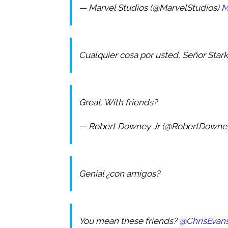
— Marvel Studios (@MarvelStudios)
M
Cualquier cosa por usted, Señor Stark 
Great. With friends?
— Robert Downey Jr (@RobertDowne
Genial ¿con amigos?
You mean these friends?
@ChrisEvan