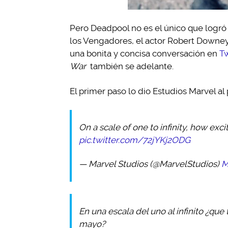
Pero Deadpool no es el único que logró 
los Vengadores, el actor Robert Downey 
una bonita y concisa conversación en
Tw
War
también se adelante.
El primer paso lo dio Estudios Marvel al
On a scale of one to infinity, how exc
pic.twitter.com/72jYKj2ODG
— Marvel Studios (@MarvelStudios)
M
En una escala del uno al infinito ¿qu
mayo?