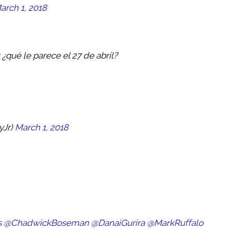
arch 1, 2018
¿qué le parece el 27 de abril?
yJr)
March 1, 2018
s
@ChadwickBoseman
@DanaiGurira
@MarkRuffalo