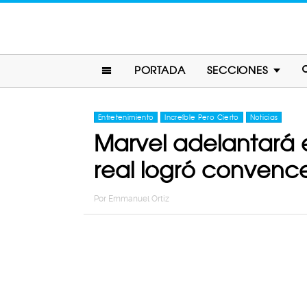
PORTADA
SECCIONES
Entretenimiento
Increíble Pero Cierto
Noticias
Marvel adelantará el
real logró convence
Por
Emmanuel Ortiz