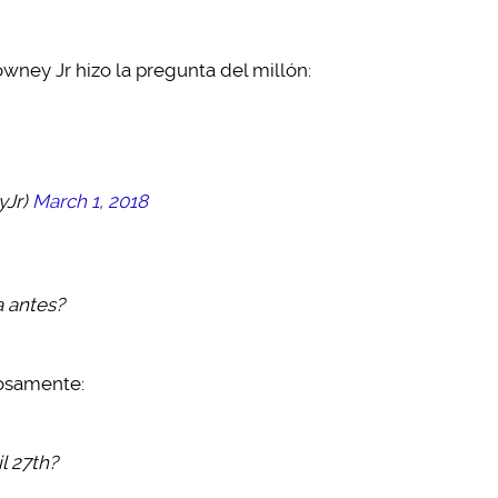
wney Jr hizo la pregunta del millón:
yJr)
March 1, 2018
a antes?
uosamente:
l 27th?