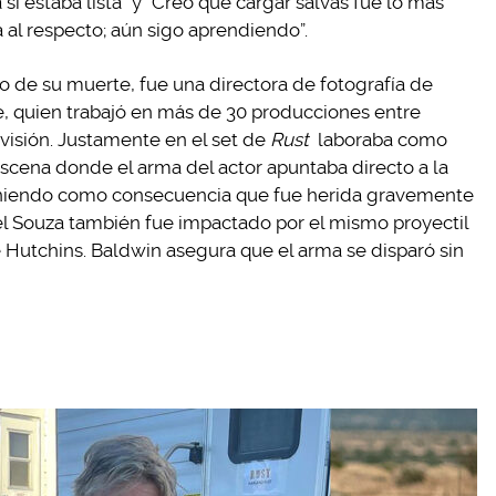
si estaba lista” y “Creo que cargar salvas fue lo más
al respecto; aún sigo aprendiendo”.
 de su muerte, fue una directora de fotografía de
, quien trabajó en más de 30 producciones entre
evisión. Justamente en el set de
Rust
laboraba como
scena donde el arma del actor apuntaba directo a la
eniendo como consecuencia que fue herida gravemente
oel Souza también fue impactado por el mismo proyectil
 Hutchins. Baldwin asegura que el arma se disparó sin