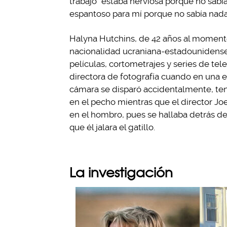
trabajo “estaba nerviosa porque no sabía 
espantoso para mí porque no sabía nada 
Halyna Hutchins, de 42 años al momento
nacionalidad ucraniana-estadounidense
películas, cortometrajes y series de tel
directora de fotografía cuando en una e
cámara se disparó accidentalmente, t
en el pecho mientras que el director J
en el hombro, pues se hallaba detrás de
que él jalara el gatillo.
La investigación