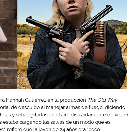
era Hannah Gutierrez en la producción
The Old Way
torial de descuido al manejar armas de fuego, diciendo
tolas y solía agitarlas en el aire distraídamente de vez en
s estaba cargando las salvas de un modo que es
st
refiere que la joven de 24 años era “poco