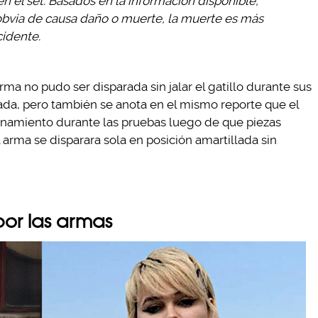
 el set. Basados en la información disponible,
obvia de causa daño o muerte, la muerte es más
idente.
rma no pudo ser disparada sin jalar el gatillo durante sus
ada, pero también se anota en el mismo reporte que el
namiento durante las pruebas luego de que piezas
 arma se disparara sola en posición amartillada sin
por las armas