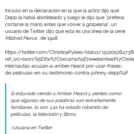
Incluso en la declaración en la que la actriz dijo que
Depp la había abofeteado y luego le dijo que “prefería
cortarse la mano antes que volver a golpearla”, un
usuario de Twitter dijo que esta es una línea de la serie
Mildred Pierce
, de 1948.
https://twitter.com/ChristinaPykles/status/15220526473
ref_src=twsrc%5Etfw%7Ctwcamp%5Etweetembed%7Ctwter
internautas-acusan-a-amber-heard-por-usar-frases-
de-peliculas-en-su-testimonio-contra-johnny-depp%2F
Si estuviste viendo a Amber Heard y sientes como
que algunas de sus palabras son extrañamente
familiares, lo son. Las ha estado robando de
películas, la televisión y libros.
-Usuaria en Twitter