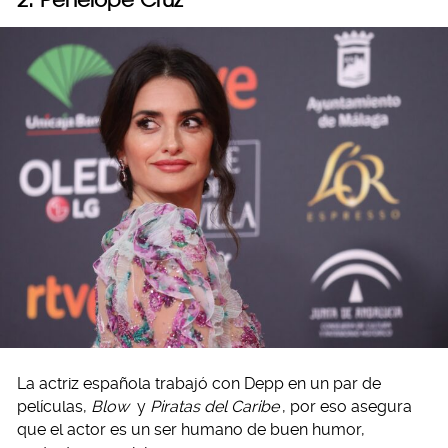
La actriz española trabajó con Depp en un par de
películas,
Blow
y
Piratas del Caribe
, por eso asegura
que el actor es un ser humano de buen humor,