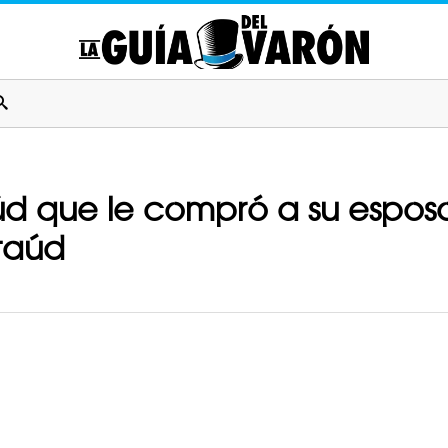
úd que le compró a su esposo
taúd