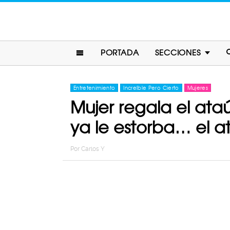
PORTADA
SECCIONES
Entretenimiento
Increíble Pero Cierto
Mujeres
Mujer regala el ata
ya le estorba… el a
Por
Carlos Y