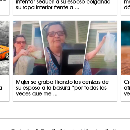
intentar seducir a su esposo colgando
me
su ropa interior frente a ...
dó
Mujer se graba tirando las cenizas de
Cr
a
su esposo a la basura “por todas las
af
veces que me ...
ve