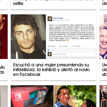
selfie
de
Escuchó a una mujer presumiendo su
Us
vio
infidelidad, la exhibió y alertó al novio
de
as
en Facebook
vi