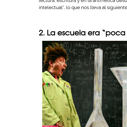
lectura, escritura y en la aritmética d
intelectual”, lo que nos lleva al siguient
2. La escuela era “poca