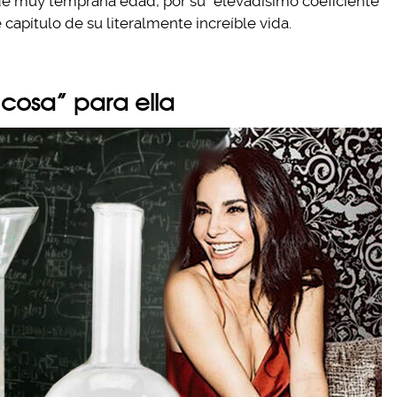
esde muy temprana edad, por su “elevadísimo coeficiente
e capítulo de su literalmente increíble vida.
 cosa” para ella