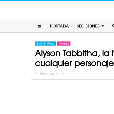
PORTADA
SECCIONES
Estilo & Moda
Mujeres
Alyson Tabbitha, la
cualquier personaje
Por
Emmanuel Ortiz