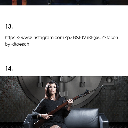
13.
https://www.instagram.com/p/BSFJV1KF3xC/?taken-
by=dloesch
14.