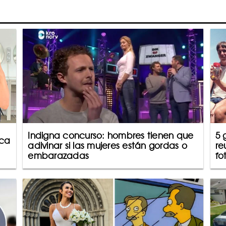
Indigna concurso: hombres tienen que
5 
sca
adivinar si las mujeres están gordas o
re
embarazadas
fo