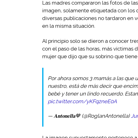
Las madres compararon las fotos de la
imagen, solamente etiquetada con los da
diversas publicaciones no tardaron en v
en la misma situación.
Al principio solo se dieron a conocer t
con el paso de las horas, más víctimas d
mujer que dijo que su sobrino que tiene
Por ahora somos 3 mamás a las que u
nuestro, está de más decir que encim
bebé y tener un lindo recuerdo. Es
pic.twitter.com/yKFq2neE0A
— 𝐀𝐧𝐭𝐨𝐧𝐞𝐥𝐥𝐚🤎 (@RoglanAntonella)
Ju
La imagen supuestamente pertenece a u