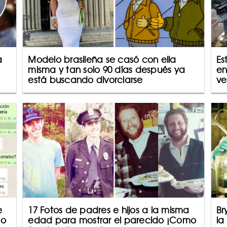
a
Modelo brasileña se casó con ella
Es
misma y tan solo 90 días después ya
en
está buscando divorciarse
ve
e
17 Fotos de padres e hijos a la misma
Br
lo
edad para mostrar el parecido ¡Como
la