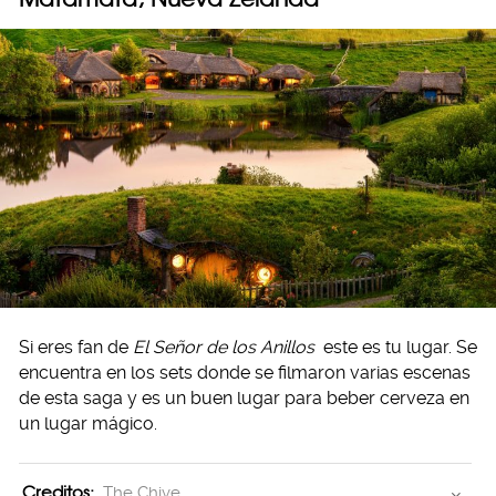
Si eres fan de
El Señor de los Anillos
este es tu lugar. Se
encuentra en los sets donde se filmaron varias escenas
de esta saga y es un buen lugar para beber cerveza en
un lugar mágico.
Creditos:
The Chive