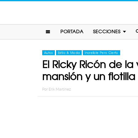
PORTADA
SECCIONES
Autos
Estilo & Moda
Increíble Pero Cierto
El Ricky Ricón de la
mansión y un flotill
Por
Erik Martinez