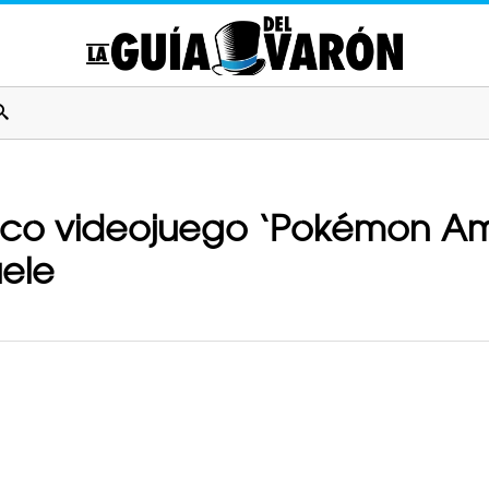
sico videojuego ‘Pokémon Ama
uele