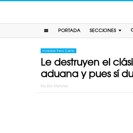
PORTADA
SECCIONES
Increíble Pero Cierto
Le destruyen el clá
aduana y pues sí d
Por
Erik Martinez