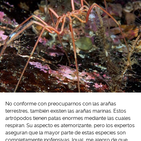
No conforme con preocuparnos con las arañas
terrestres, también existen las arañas marinas. Estos
artrópodos tienen patas enormes mediante las cuales
respiran. Su aspecto es atemorizante, pero los expertos
aseguran que la mayor parte de estas especies son
completamente inofensivas. Igual, me alegro de que