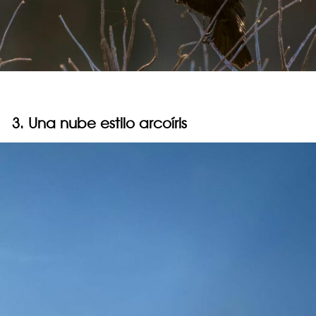
3. Una nube estilo arcoíris