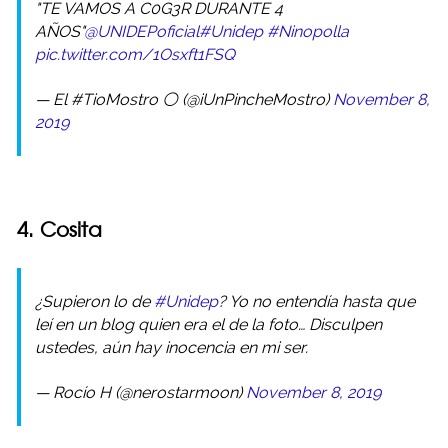
"TE VAMOS A C0G3R DURANTE 4
AÑOS"
@UNIDEPoficial
#Unidep
#Ninopolla
pic.twitter.com/1Osxft1FSQ
— El #TioMostro ⚪️ (@iUnPincheMostro)
November 8,
2019
4. Cosita
¿Supieron lo de
#Unidep
? Yo no entendía hasta que
leí en un blog quien era el de la foto… Disculpen
ustedes, aún hay inocencia en mi ser.
— Rocío H (@nerostarmoon)
November 8, 2019