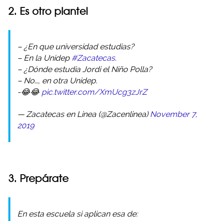
2. Es otro plantel
– ¿En que universidad estudias?
– En la Unidep
#Zacatecas
.
– ¿Dónde estudia Jordi el Niño Polla?
– No…, en otra Unidep.
-😂😂
pic.twitter.com/XmUcg3zJrZ
— Zacatecas en Linea (@Zacenlinea)
November 7,
2019
3. Prepárate
En esta escuela si aplican esa de: