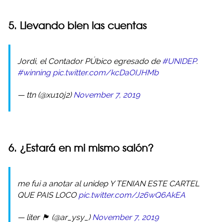
5. Llevando bien las cuentas
Jordi, el Contador PÚbico egresado de
#UNIDEP
.
#winning
pic.twitter.com/kcDaOIJHMb
— ttn (@xu10j2)
November 7, 2019
6. ¿Estará en mi mismo salón?
me fui a anotar al unidep Y TENIAN ESTE CARTEL
QUE PAIS LOCO
pic.twitter.com/J26wQ6AkEA
— liter 🏴󠁧󠁢󠁳󠁣󠁴󠁿 (@ar_ysy_)
November 7, 2019