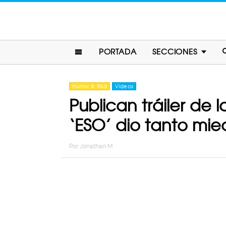
PORTADA
SECCIONES
Humor & Risa
Videos
Publican tráiler de 
‘ESO’ dio tanto mi
Por
Jonathan M