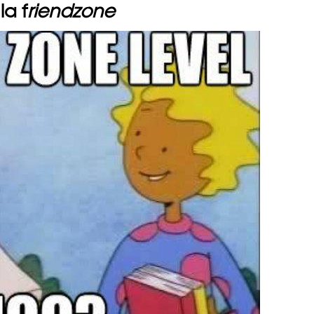
la f
riendzone