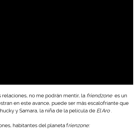
 relaciones, no me podrán mentir, la
friendzone
es un
stran en este avance, puede ser más escalofriante que
ucky y Samara, la niña de la película de
El Aro
.
ones, habitantes del planeta f
rienzone: