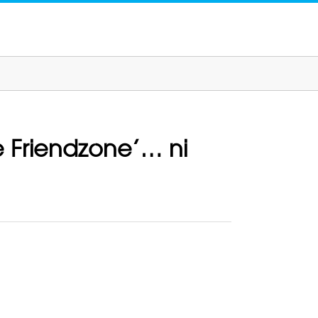
he Friendzone’… ni