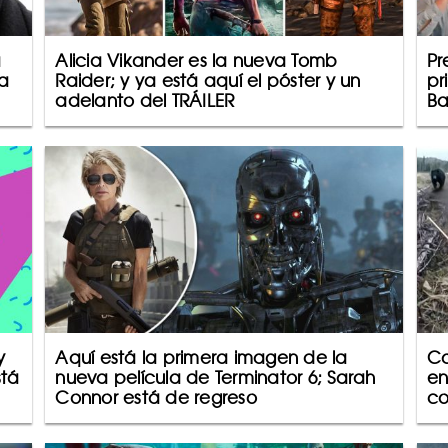
a
Alicia Vikander es la nueva Tomb
Pr
la
Raider; y ya está aquí el póster y un
pr
adelanto del TRÁILER
Ba
y
Aquí está la primera imagen de la
Ca
stá
nueva película de Terminator 6; Sarah
en
Connor está de regreso
co