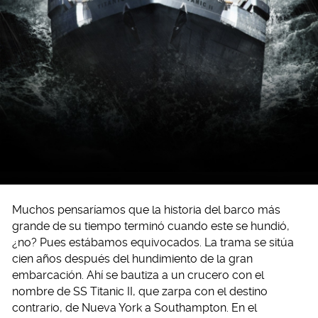
Muchos pensaríamos que la historia del barco más
grande de su tiempo terminó cuando este se hundió,
¿no? Pues estábamos equivocados. La trama se sitúa
cien años después del hundimiento de la gran
embarcación. Ahí se bautiza a un crucero con el
nombre de SS Titanic II, que zarpa con el destino
contrario, de Nueva York a Southampton. En el