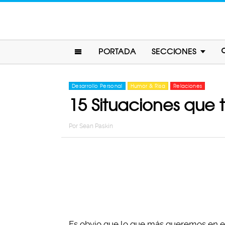
PORTADA
SECCIONES
Desarrollo Personal
Humor & Risa
Relaciones
15 Situaciones que 
Por
Sean Paskin
Es obvio que lo que más queremos en el