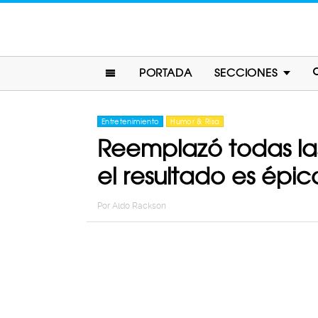
PORTADA
SECCIONES
Entretenimiento
Humor & Risa
Reemplazó todas las
el resultado es épic
Por
Aldo Rackson