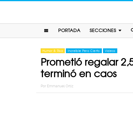
PORTADA
SECCIONES
Humor & Risa
Increíble Pero Cierto
Videos
Prometió regalar 2,
terminó en caos
Por
Emmanuel Ortiz