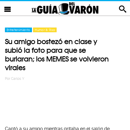
Entretenimiento
Humor & Risa
Su amigo bostezó en clase y
subió la foto para que se
burlaran; los MEMES se volvieron
virales
Por
Carlos Y
Captó a su amigo mientras gritaba en el salón de