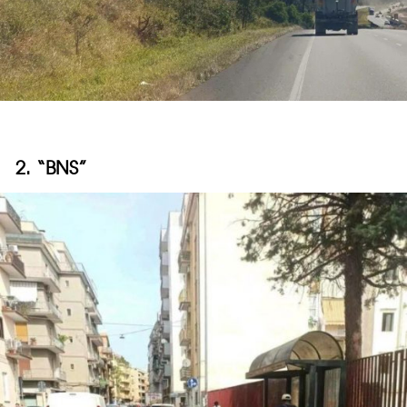
2. “BNS”