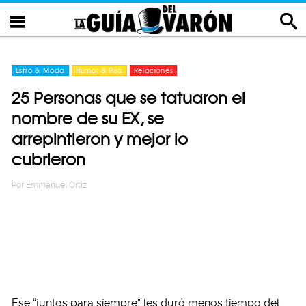
Estilo & Moda
Humor & Risa
Relaciones
25 Personas que se tatuaron el
nombre de su EX, se
arrepintieron y mejor lo
cubrieron
Por
Emmanuel Ortiz
Ese “juntos para siempre” les duró menos tiempo del