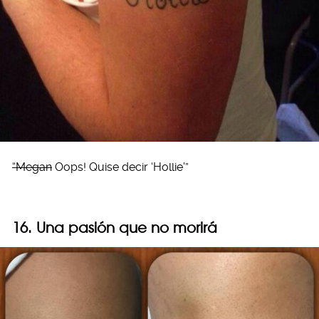
“Megan
Oops! Quise decir ‘Hollie'”
16. Una pasión que no morirá