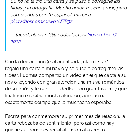
Su novia le dio una carta y se puso a corregirle las
tildes y la ortografía. Mucho amor, mucho amor, pero
cómo andas con tu español, mi reina.
pic.twitter.com/arwg1UZP3z
— tacodealacran (@tacodealacran)
November 17,
2022
Con la declaración (mal acentuada, claro está) “le
regalé una carta a mi novio y se puso a corregirme las
tildes”, Ludmila compartió un video en el que capta a su
novio leyendo con gran atención una misiva romántica
de su puño y letra que le dedicó con gran ilusión… y que
finalmente recibió mucha atención, aunque no
exactamente del tipo que la muchacha esperaba.
Escrita para conmemorar su primer mes de relación, la
carta rebozaba de sentimiento, pero así como hay
quienes le ponen especial atención al aspecto