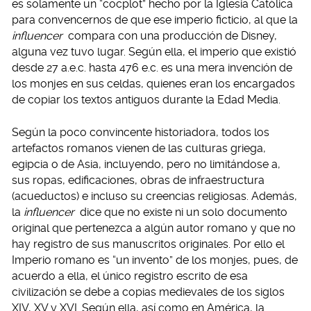
es solamente un “cocplot” hecho por la Iglesia Católica
para convencernos de que ese imperio ficticio, al que la
influencer
compara con una producción de Disney,
alguna vez tuvo lugar. Según ella, el imperio que existió
desde 27 a.e.c. hasta 476 e.c. es una mera invención de
los monjes en sus celdas, quienes eran los encargados
de copiar los textos antiguos durante la Edad Media.
Según la poco convincente historiadora, todos los
artefactos romanos vienen de las culturas griega,
egipcia o de Asia, incluyendo, pero no limitándose a,
sus ropas, edificaciones, obras de infraestructura
(acueductos) e incluso su creencias religiosas. Además,
la
influencer
dice que no existe ni un solo documento
original que pertenezca a algún autor romano y que no
hay registro de sus manuscritos originales. Por ello el
Imperio romano es “un invento” de los monjes, pues, de
acuerdo a ella, el único registro escrito de esa
civilización se debe a copias medievales de los siglos
XIV, XV y XVI. Según ella, así como en América, la