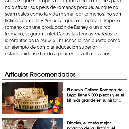
Ahora sí que ni propios ni extraños tienen razones para
no disfrutar sus pelis de romanos porque, aunque no
sean reales como la vida misma, por lo menos, no son
ficticios como la
influencer
, quien compara al Imperio
romano con una producción de Disney o un circo
(romano, seguramente). Dadas las teorías
mafufas
e
ignorantes de la
tiktoker
, muchos la han puesto como
un ejemplo de cómo la educación superior
estadounidense ha ido a peor en los últimos años.
Artículos Recomendados
El nuevo Coliseo Romano de
Lego tiene 9,000 piezas y es el
kit más grande en su historia
Diocles, el atleta mejor
pagado de la Historia: el