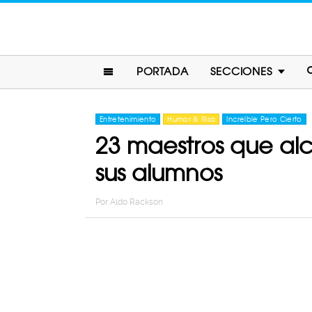
PORTADA
SECCIONES
Entretenimiento
Humor & Risa
Increíble Pero Cierto
23 maestros que alca
sus alumnos
Por
Aldo Rackson