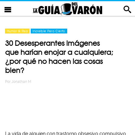
Humor & Risa
Increíble Pero Cierto
30 Desesperantes imágenes
que harían enojar a cualquiera;
¿por qué no hacen las cosas
bien?
Por
Jonathan M
La vida de alguien con trastorno obsesivo compulsivo