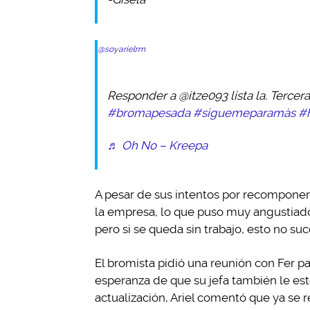
@soyarielrm
Responder a @itze093 lista la. Tercer
#bromapesada
#siguemeparamàs
#
♬ Oh No – Kreepa
A pesar de sus intentos por recomponer l
la empresa, lo que puso muy angustiado
pero si se queda sin trabajo, esto no su
El bromista pidió una reunión con Fer p
esperanza de que su jefa también le es
actualización, Ariel comentó que ya se 