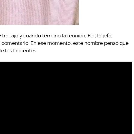
trabajo y cuando terminó la reunión, Fer, la jefa,
 o comentario. En ese momento, este hombre pensó que
e los Inocentes.