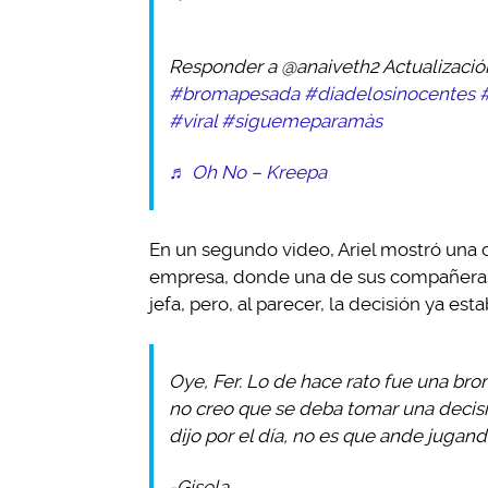
Responder a @anaiveth2 Actualizació
#bromapesada
#diadelosinocentes
#viral
#siguemeparamàs
♬ Oh No – Kreepa
En un segundo video, Ariel mostró una 
empresa, donde una de sus compañeras, 
jefa, pero, al parecer, la decisión ya es
Oye, Fer. Lo de hace rato fue una brom
no creo que se deba tomar una decis
dijo por el día, no es que ande jugan
-Gisela