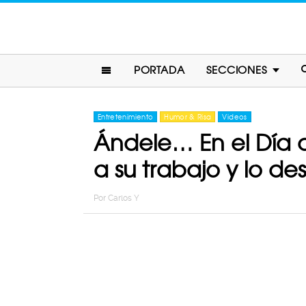
PORTADA
SECCIONES
Entretenimiento
Humor & Risa
Videos
Ándele… En el Día d
a su trabajo y lo d
Por
Carlos Y