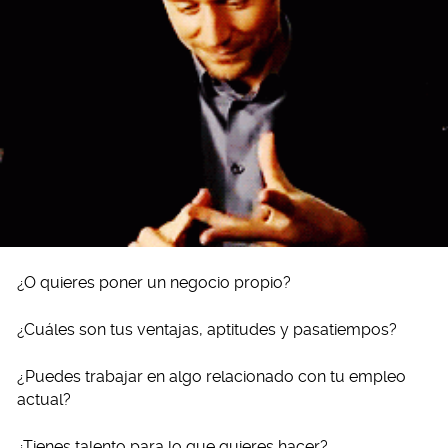
¿O quieres poner un negocio propio?
¿Cuáles son tus ventajas, aptitudes y pasatiempos?
¿Puedes trabajar en algo relacionado con tu empleo
actual?
¿Tienes talento para lo que quieres hacer?