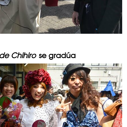
 de Chihiro
se gradúa